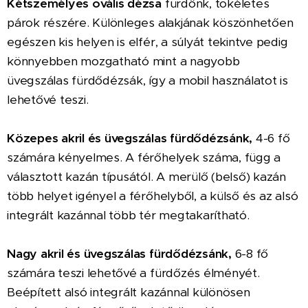
Kétszemélyes
ovális dézsa
fürdőnk, tökéletes
párok részére. Különleges alakjának köszönhetően
egészen kis helyen is elfér, a súlyát tekintve pedig
könnyebben mozgatható mint a nagyobb
üvegszálas fürdődézsák, így a mobil használatot is
lehetővé teszi.
Közepes akril és üvegszálas fürdődézsánk,
4-6 fő
számára kényelmes. A férőhelyek száma, függ a
választott kazán típusától. A merülő (belső) kazán
több helyet igényel a férőhelyből, a külső és az alsó
integrált kazánnal több tér megtakarítható.
Nagy akril és üvegszálas fürdődézsánk,
6-8 fő
számára teszi lehetővé a fürdőzés élményét.
Beépített alsó integrált kazánnal különösen