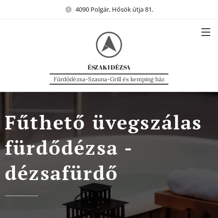
4090 Polgár, Hősök útja 81.
ÉSZAKI
DÉZSA
Fürdődézsa-Szauna-Grill és kemping ház
Fűthető üvegszálas
fürdődézsa -
dézsafürdő