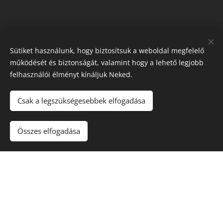
Sütiket használunk, hogy biztosítsuk a weboldal megfelelő
működését és biztonságát, valamint hogy a lehető legjobb
felhasználói élményt kínáljuk Neked.
Északi Dézsa
Csak a legszükségesebbek elfogadása
Kezdőlap
Impresszum
Összes elfogadása
ÁSZF
Adatkezelési tájékoztató
Sütik