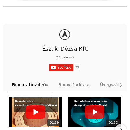
Északi Dézsa Kft.
191K Views
Bemutató videók
Borovi fadézsa
Üvegszálas és 
02:29
02:20