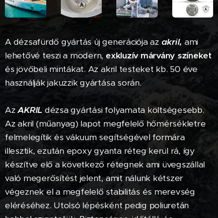
A dézsafürdő gyártás új generációja az
akril,
ami
lehetővé teszi a modern,
exkluzív márvány színeket
és jövőbeli mintákat. Az akril testeket kb. 50 éve
használják jakuzzik gyártása során.
Az
AKRIL
dézsa gyártási folyamata költségesebb.
Az akril (műanyag) lapot megfelelő hőmérsékletre
felmelegítik és vákuum segítségével formára
illesztik, ezután epoxy gyanta réteg kerül rá, így
készítve elő a következő rétegnek ami üvegszállal
való megerősítést jelent, amit nálunk kétszer
végeznek el a megfelelő stabilitás és merevség
eléréséhez. Utolsó lépésként pedig poliuretán