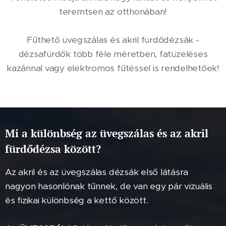
teremtsen az otthonában!
Fűthető üvegszálas és akril fürdődézsák -
dézsafürdők több féle méretben, fatüzeléses
kazánnal vagy elektromos fűtéssel is rendelhetőek!
Mi a különbség az üvegszálas és az akril
fürdődézsa között?
Az akril és az üvegszálas dézsák első látásra
nagyon hasonlónak tűnnek, de van egy pár vizuális
és fizikai különbség a kettő között.