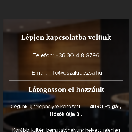
Lépjen kapcsolatba velünk
Telefon: +36 30 418 8796
Email: info@eszakidezsa.hu
Látogasson el hozzánk
4090 Polgár,
Cégünk új telephelyre költözött: 📍
Hősök útja 81.
Korábbi kültéri bemutatóhelyünk helyett, jelenleg