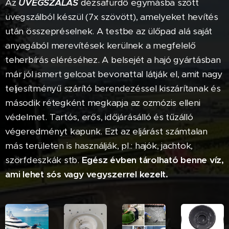
Az
ÜVEGSZÁLAS
dézsafürdő egymásba szőtt
üvegszálból készül (7x szövött), amelyeket hevítés
után összepréselnek. A testbe az ülőpad alá saját
anyagából merevítések kerülnek a megfelelő
teherbírás eléréséhez. A belsejét a hajó gyártásban
már jól ismert gelcoat bevonattal látják el, amit nagy
teljesítményű szárító berendezéssel kiszárítanak és
második rétegként megkapja az ozmózis elleni
védelmet. Tartós, erős, időjárásálló és tűzálló
végeredményt kapunk. Ezt az eljárást számtalan
más területen is használják, pl.: hajók, jachtok,
szörfdeszkák stb.
Egész évben tárolható benne víz,
ami lehet sós vagy vegyszerrel kezelt.