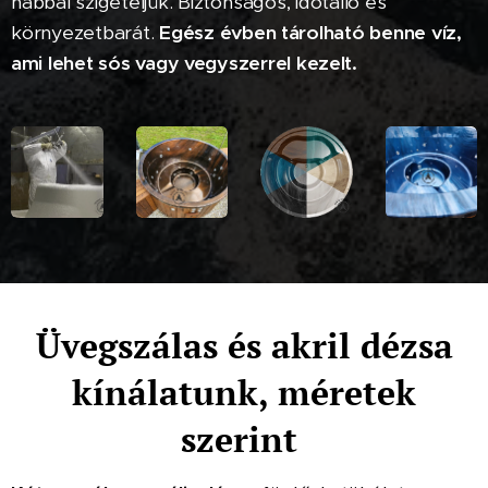
habbal szigeteljük. Biztonságos, időtálló és
környezetbarát.
Egész évben tárolható benne víz,
ami lehet sós vagy vegyszerrel kezelt.
Üvegszálas és akril dézsa
kínálatunk, méretek
szerint