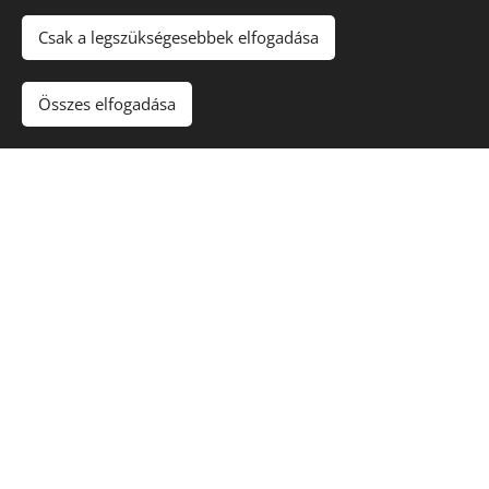
Északi Dézsa
Csak a legszükségesebbek elfogadása
Kezdőlap
Impresszum
Összes elfogadása
ÁSZF
Adatkezelési tájékoztató
Sütik