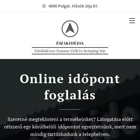
4090 Polgár, Hősök útja 81.
ÉSZAKI
DÉZSA
Fürdődézsa-Szauna-Grill és kemping ház
Online időpont
foglalás
Szeretné megtekinteni a termékeinket? Látogatása előtt
célszerű egy körülbelüli időpontot egyeztetnünk, mert nem
mindig tartózkodunk a telephelyen.