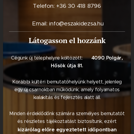
Telefon: +36 30 418 8796
Email: info@eszakidezsa.hu
Látogasson el hozzánk
4090 Polgár,
Cégünk új telephelyre költözött: 📍
Hősök útja 81.
Korábbi kültéri bemutatóhelyünk helyett, jelenleg
egy új csarnokban működünk, amely folyamatos
kialakítás és fejlesztés alatt áll.
Minden érdeklődőnk számára személyes bemutatót
és részletes tájékoztatást biztosítunk, ezért
kizárólag előre egyeztetett időpontban