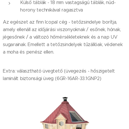
Külső táblák - 18 mm vastagságú táblák, núd-
horony technikával ragasztva
Az egészet az finn Icopal cég - tetőzsindelye borítja,
amely ellenáll az időjárási viszonyoknak / esőnek, hónak,
jégesőnek / a változó hőmérsékleteknek és a nap UV
sugarainak. Emellett a tetőzsindelyek tűzállóak, védenek
a moha és penész ellen.
Extra: választható üvegtető (üvegezés - hőszigetelt
laminált biztonsági üveg (6GR-16AR-33.1GNP2)