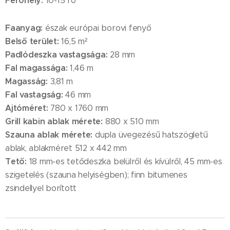
Férőhely:
10-15 fő
Faanyag:
észak európai borovi fenyő
Belső terület:
16,5 m²
Padlódeszka vastagsága:
28 mm
Fal magassága:
1,46 m
Magasság:
3,81 m
Fal vastagság:
46 mm
Ajtóméret:
780 x 1760 mm
Grill kabin ablak mérete:
880 x 510 mm
Szauna ablak mérete:
dupla üvegezésű hatszögletű
ablak, ablakméret 512 x 442 mm
Tető:
18 mm-es tetődeszka belülről és kívülről, 45 mm-es
szigetelés (szauna helyiségben); finn bitumenes
zsindellyel borított