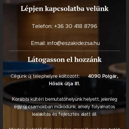
Lépjen kapcsolatba velünk
Telefon: +36 30 418 8796
Email: info@eszakidezsa.hu
Látogasson el hozzánk
4090 Polgár,
Cégünk új telephelyre költözött: 📍
Hősök útja 81.
Korábbi kültéri bemutatóhelyünk helyett, jelenleg
egy új csarnokban működünk, amely folyamatos
kialakítás és fejlesztés alatt áll.