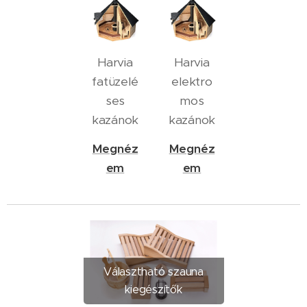
Harvia
Harvia
fatüzelé
elektro
ses
mos
kazánok
kazánok
Megnéz
Megnéz
em
em
Választható szauna
kiegészítők