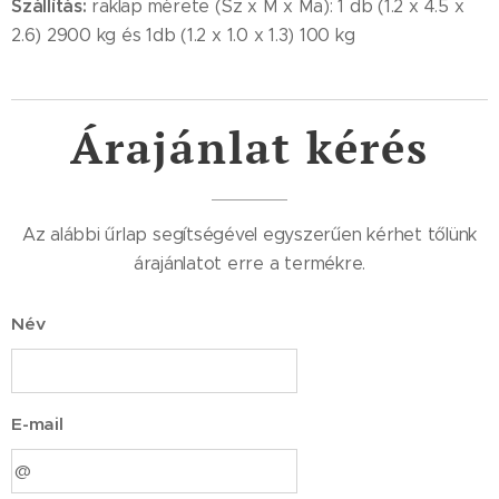
Szállítás:
raklap mérete (Sz x M x Ma): 1 db (1.2 x 4.5 x
2.6) 2900 kg és 1db (1.2 x 1.0 x 1.3) 100 kg
Árajánlat kérés
Az alábbi űrlap segítségével egyszerűen kérhet tőlünk
árajánlatot erre a termékre.
Név
E-mail