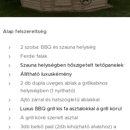
Alap felszereltség
2 szoba: BBQ és szauna helyiség
Ferde falak
Szauna helyiségben hőszigetelt tetőpanelek
Állítható
luxuskémény
2 db dupla üveges ablak a grillkabinos
helyiségben (1 nyitható)
Ajtó zárral és hatszögletű ablakkal
Luxus BBQ grill kis fa asztalokkal a grill körül
A grill köré szerelt asztal
3db belső pad (2db kihúzható alváshoz) a