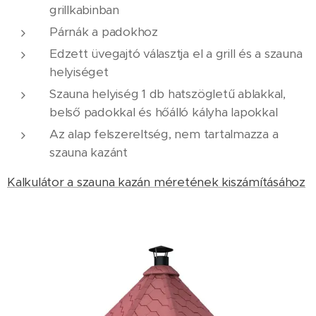
grillkabinban
Párnák a padokhoz
Edzett üvegajtó választja el a grill és a szauna
helyiséget
Szauna helyiség 1 db hatszögletű ablakkal,
belső padokkal és hőálló kályha lapokkal
Az alap felszereltség, nem tartalmazza a
szauna kazánt
Kalkulátor a szauna kazán méretének kiszámításához