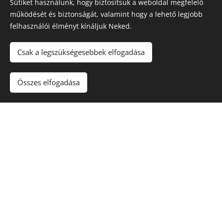
Sütiket használunk, hogy biztosítsuk a weboldal megfelelő
működését és biztonságát, valamint hogy a lehető legjobb
felhasználói élményt kínáljuk Neked.
Északi Dézsa
Csak a legszükségesebbek elfogadása
Kezdőlap
Impresszum
Összes elfogadása
ÁSZF
Adatkezelési tájékoztató
Sütik