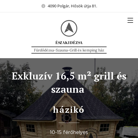
4090 Polgár, Hősök útja 81.
ÉSZAKI
DÉZSA
Fürdődézsa-Szauna-Grill és kemping ház
Exkluzív
16,5 m² grill és
szauna
házikó
10-15 férőhelyes