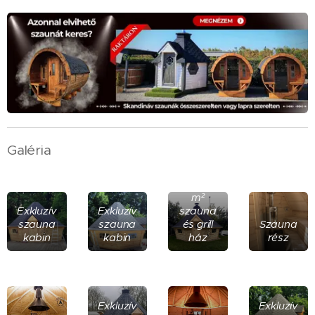
Galéria
Exkluzív16,5
m²
Exkluzív
Exkluzív
szauna
szauna
szauna
és grill
Szauna
kabin
kabin
ház
rész
Exkluzív
Exkluzív