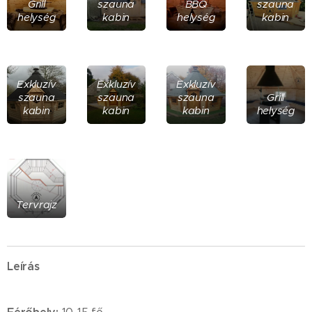
Grill
szauna
BBQ
szauna
helység
kabin
helység
kabin
Exkluzív
Exkluzív
Exkluzív
szauna
szauna
szauna
Grill
kabin
kabin
kabin
helység
Tervrajz
Leírás