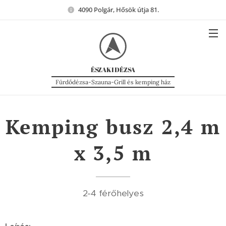
4090 Polgár, Hősök útja 81.
ÉSZAKI
DÉZSA
Fürdődézsa-Szauna-Grill és kemping ház
Kemping busz 2,4 m
x 3,5 m
2-4 férőhelyes