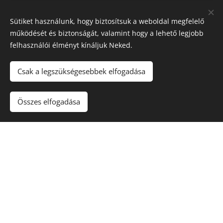
Sütiket használunk, hogy biztosítsuk a weboldal megfelelő
működését és biztonságát, valamint hogy a lehető legjobb
felhasználói élményt kínáljuk Neked.
Északi Dézsa
Csak a legszükségesebbek elfogadása
Kezdőlap
Impresszum
Összes elfogadása
ÁSZF
Adatkezelési tájékoztató
Sütik