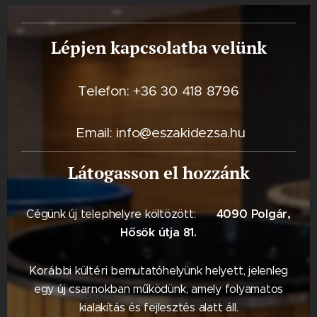
Lépjen kapcsolatba velünk
Telefon: +36 30 418 8796
Email: info@eszakidezsa.hu
Látogasson el hozzánk
4090 Polgár,
Cégünk új telephelyre költözött: 📍
Hősök útja 81.
Korábbi kültéri bemutatóhelyünk helyett, jelenleg
egy új csarnokban működünk, amely folyamatos
kialakítás és fejlesztés alatt áll.