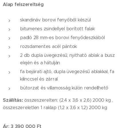
Alap felszereltség
skandináv borovi fenyőből készül
bitumenes zsindellyel borított falak
padló 28 mm-es borovi fenyődeszkából
rozsdamentes acél pántok
2 db dupla üvegezésű, nyitható ablak a busz
elején és a hátulján
fa bejárati ajtó, dupla üvegezésű ablakkal, fa
kilinccsel és zárral
bútorzat és villamosság külön rendellhető
Szállítás:
összeszerelten: (2,4 x 3,6 x 2,6) 2000 kg ,
összeszereletlen 1 raklap (1,2 x 3,6 x 1,2) 2000 kg
Ár: 3 390 000 Ft