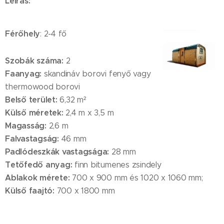
Leírás:
Férőhely
: 2-4 fő
Szobák száma:
2
Faanyag:
skandináv borovi fenyő vagy
thermowood borovi
Belső terület:
6,32 m²
Külső méretek:
2,4 m x 3,5 m
Magasság:
2,6 m
Falvastagság:
46 mm
Padlódeszkák vastagsága:
28 mm
Tetőfedő anyag:
finn bitumenes zsindely
Ablakok mérete:
700 x 900 mm és 1020 x 1060 mm;
Külső faajtó:
700 x 1800 mm