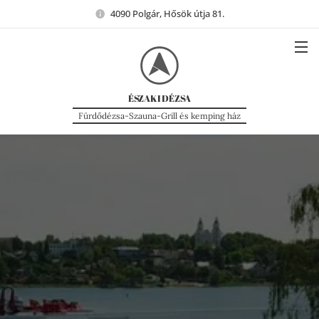
4090 Polgár, Hősök útja 81.
ÉSZAKI
DÉZSA
Fürdődézsa-Szauna-Grill és kemping ház