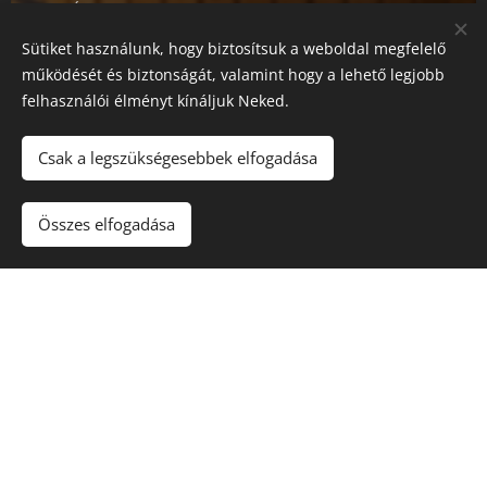
Így minden érdeklődőnk számára nyugodt,
személyre szabott segítséget tudunk biztosítani.
Sütiket használunk, hogy biztosítsuk a weboldal megfelelő
működését és biztonságát, valamint hogy a lehető legjobb
felhasználói élményt kínáljuk Neked.
📅 Online időpont egyeztetés:
Csak a legszükségesebbek elfogadása
Összes elfogadása
Északi Dézsa
Kezdőlap