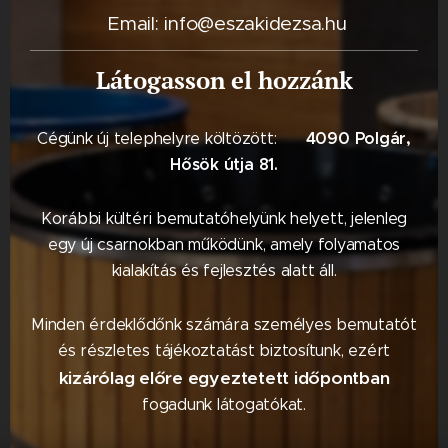
Email: info@eszakidezsa.hu
Látogasson el hozzánk
4090 Polgár,
Cégünk új telephelyre költözött: 📍
Hősök útja 81.
Korábbi kültéri bemutatóhelyünk helyett, jelenleg
egy új csarnokban működünk, amely folyamatos
kialakítás és fejlesztés alatt áll.
Minden érdeklődőnk számára személyes bemutatót
és részletes tájékoztatást biztosítunk, ezért
kizárólag előre egyeztetett időpontban
fogadunk látogatókat.