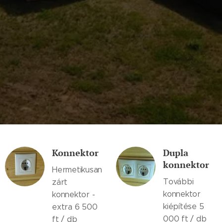
Konnektor
Dupla
konnektor
Hermetikusan
További
zárt
konnektor
konnektor -
kiépítése 5
extra 6 500
000 ft / db
ft / db