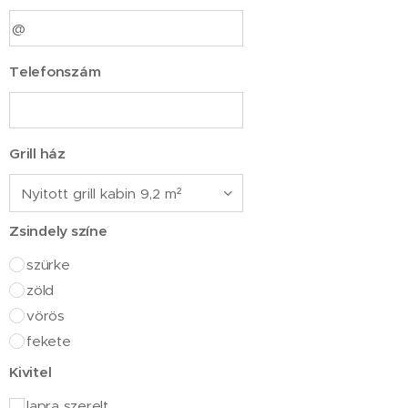
Telefonszám
Grill ház
Zsindely színe
szürke
zöld
vörös
fekete
Kivitel
lapra szerelt