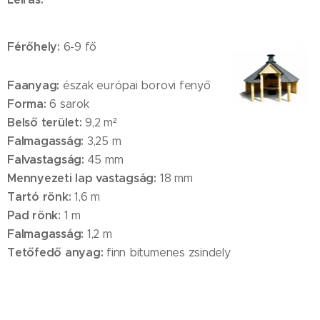
Férőhely:
6-9 fő
Faanyag:
észak európai borovi fenyő
Forma:
6 sarok
Belső terület:
9,2 m²
Falmagasság:
3,25 m
Falvastagság:
45 mm
Mennyezeti lap vastagság:
18 mm
Tartó rönk:
1,6 m
Pad rönk:
1 m
Falmagasság:
1,2 m
Tetőfedő anyag:
finn bitumenes zsindely