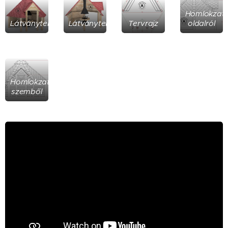
Homlokzat
Látványterv
Látványterv
Tervrajz
oldalról
Homlokzat
szemből