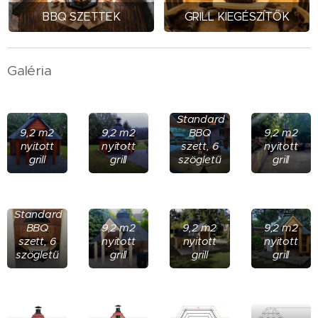
BBQ SZETTEK
GRILL KIEGÉSZÍTŐK
Galéria
Standard
9,2 m2
9,2 m2
BBQ
9,2 m2
nyitott
nyitott
szett, 6
nyitott
grill
grill
szögletű
grill
Standard
BBQ
9,2 m2
9,2 m2
9,2 m2
szett, 6
nyitott
nyitott
nyitott
szögletű
grill
grill
grill