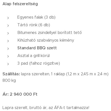
Alap felszereltség
Egyenes falak (3 db)
Tártó rönk (6 db)
Bitumenes zsindellyel borított tető
Kihúzható szabványos kémény
Standard BBQ szett
Asztal a grill körül
3 pad (falhoz rögzítve)
Szállítás:
lapra szerelten, 1 raklap (1,2 m x 2,45 m x 2,4 m)
800 kg
Ár: 2 940 000 Ft
Lapra szerelt, bruttó ár, az ÁFA-t tartalmazza!