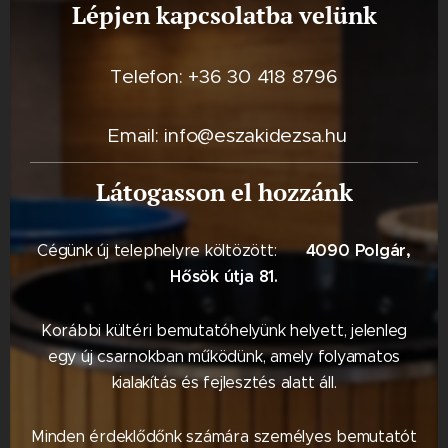
Lépjen kapcsolatba velünk
Telefon: +36 30 418 8796
Email: info@eszakidezsa.hu
Látogasson el hozzánk
4090 Polgár,
Cégünk új telephelyre költözött: 📍
Hősök útja 81.
Korábbi kültéri bemutatóhelyünk helyett, jelenleg
egy új csarnokban működünk, amely folyamatos
kialakítás és fejlesztés alatt áll.
Minden érdeklődőnk számára személyes bemutatót