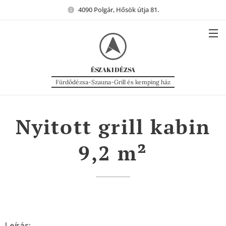
4090 Polgár, Hősök útja 81.
ÉSZAKI
DÉZSA
Fürdődézsa-Szauna-Grill és kemping ház
Nyitott grill kabin
9,2
m²
Leírás: