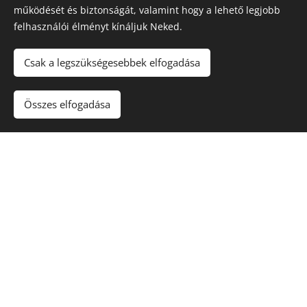
működését és biztonságát, valamint hogy a lehető legjobb
felhasználói élményt kínáljuk Neked.
Északi Dézsa
Csak a legszükségesebbek elfogadása
Kezdőlap
Impresszum
Összes elfogadása
ÁSZF
Adatkezelési tájékoztató
Sütik