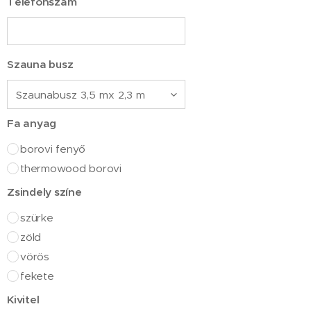
Telefonszám
Szauna busz
Fa anyag
borovi fenyő
thermowood borovi
Zsindely színe
szürke
zöld
vörös
fekete
Kivitel