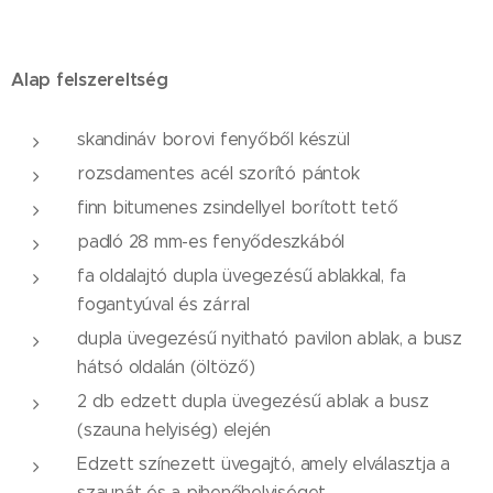
Alap felszereltség
skandináv borovi fenyőből készül
rozsdamentes acél szorító pántok
finn bitumenes zsindellyel borított tető
padló 28 mm-es fenyődeszkából
fa oldalajtó dupla üvegezésű ablakkal, fa
fogantyúval és zárral
dupla üvegezésű nyitható pavilon ablak, a busz
hátsó oldalán (öltöző)
2 db edzett dupla üvegezésű ablak a busz
(szauna helyiség) elején
Edzett színezett üvegajtó, amely elválasztja a
szaunát és a pihenőhelyiséget