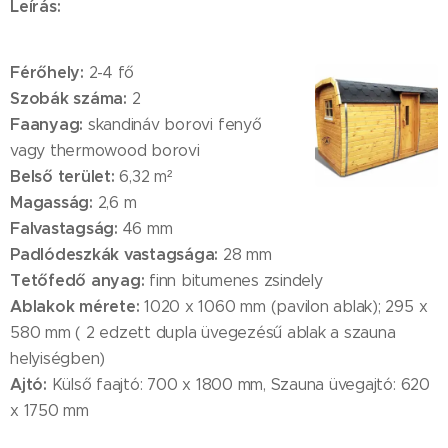
Leírás:
Férőhely:
2-4 fő
Szobák száma:
2
Faanyag:
skandináv borovi fenyő
vagy thermowood borovi
Belső terület:
6,32 m²
Magasság:
2,6 m
Falvastagság:
46 mm
Padlódeszkák vastagsága:
28 mm
Tetőfedő anyag:
finn bitumenes zsindely
Ablakok mérete:
1020 x 1060 mm (pavilon ablak); 295 x
580 mm ( 2 edzett dupla üvegezésű ablak a szauna
helyiségben)
Ajtó:
Külső faajtó: 700 x 1800 mm, Szauna üvegajtó: 620
x 1750 mm