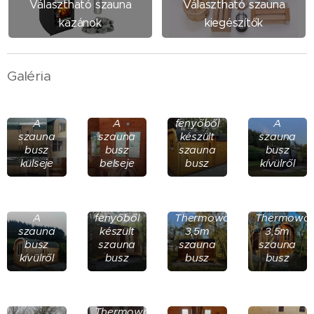
Választható szauna
Választható szauna
kazánok
kiegészítők
Galéria
Skandinááv
borovi
A
A
fenyőből
A
szauna
szauna
készült
szauna
busz
busz
szauna
busz
külseje
belseje
busz
kívülről
Thermowood
borovi
A
fenyőből
Thermowood
Thermowo
szauna
készült
3,5m
3,5m
busz
szauna
szauna
szauna
kívülről
busz
busz
busz
Thermowood