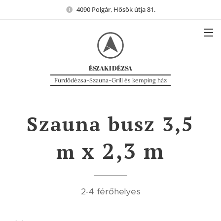
4090 Polgár, Hősök útja 81.
ÉSZAKI
DÉZSA
Fürdődézsa-Szauna-Grill és kemping ház
Szauna busz 3,5
x 2,3 m
m
2-4 férőhelyes