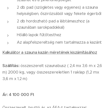
2 db pad (szögletes vagy egyenes) a szauna
helyiségben, őszirózsából vagy fekete égerből
2 db hordozható pad a lábtámaszhoz (a
szaunában sarokpadokkal)
Hőálló lapok fűtőtesthez
Az alapfelszereltség nem tartalmazza a kazánt
Kalkulátor a szauna kazán méretének kiszámításához
Szállítás:
m
összeszerelt szaunabusz ( 2,4 mx 3,6
x 2,6
2000 kg, vagy összeszereletlen 1 raklap
(1,2 mx
m)
3,6
m
x 1,2 m)
Ár: 4 100 000 Ft
Összeszerelt, bruttó ár, az ÁFA-t tartalmazza!