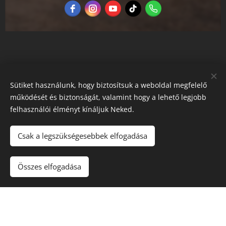
Sütiket használunk, hogy biztosítsuk a weboldal megfelelő
működését és biztonságát, valamint hogy a lehető legjobb
felhasználói élményt kínáljuk Neked.
Északi Dézsa
Csak a legszükségesebbek elfogadása
Kezdőlap
Impresszum
Összes elfogadása
ÁSZF
Adatkezelési tájékoztató
Sütik