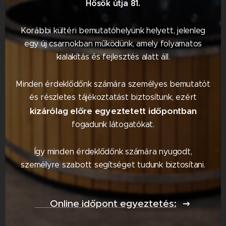
Hősök útja 81.
Korábbi kültéri bemutatóhelyünk helyett, jelenleg
egy új csarnokban működünk, amely folyamatos
kialakítás és fejlesztés alatt áll.
Minden érdeklődőnk számára személyes bemutatót
és részletes tájékoztatást biztosítunk, ezért
kizárólag előre egyeztetett időpontban
fogadunk látogatókat.
Így minden érdeklődőnk számára nyugodt,
személyre szabott segítséget tudunk biztosítani.
📅 Online időpont egyeztetés: