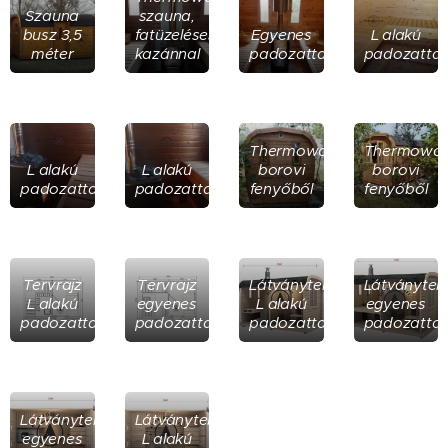
Szauna
szauna,
busz 3,5
fatüzeléses
Egyenes
L alakú
méter
kazánnal
padozattal
padozattal
Thermowood
Thermowo
L alakú
L alakú
borovi
borovi
padozattal
padozattal
fenyőből
fenyőből
Tervrajz
Tervrajz
Látványterv
Látványter
L alakú
egyenes
L alakú
egyenes
padozattal
padozattal
padozattal
padozattal
Látványterv
Látványterv
egyenes
L alakú