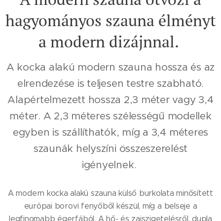
hagyományos szauna élményt
a modern dizájnnal.
A kocka alakú modern szauna hossza és az
elrendezése is teljesen testre szabható.
Alapértelmezett hossza 2,3 méter vagy 3,4
méter. A 2,3 méteres szélességű modellek
egyben is szállíthatók, míg a 3,4 méteres
szaunák helyszíni összeszerelést
igényelnek.
A modern kocka alakú szauna külső burkolata minősített
európai borovi fenyőből készül, míg a belseje a
legfinomabb égerfából. A hő- és zajszigetelésről, dupla