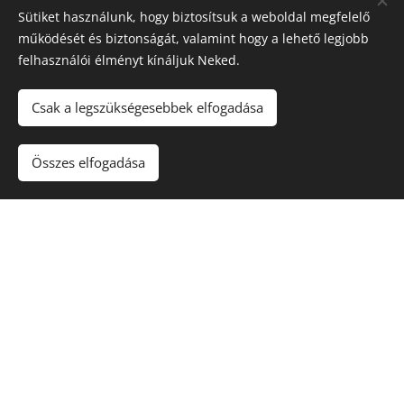
Sütiket használunk, hogy biztosítsuk a weboldal megfelelő
működését és biztonságát, valamint hogy a lehető legjobb
felhasználói élményt kínáljuk Neked.
Északi Dézsa
Csak a legszükségesebbek elfogadása
Kezdőlap
Impresszum
Összes elfogadása
ÁSZF
Adatkezelési tájékoztató
Sütik