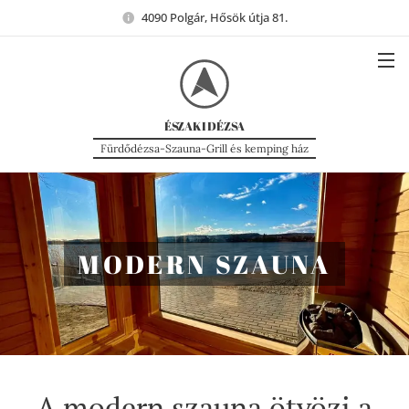
4090 Polgár, Hősök útja 81.
ÉSZAKI
DÉZSA
Fürdődézsa-Szauna-Grill és kemping ház
MODERN SZAUNA
A modern szauna ötvözi a