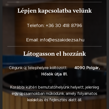
Lépjen kapcsolatba velünk
Telefon: +36 30 418 8796
Email: info@eszakidezsa.hu
Látogasson el hozzánk
4090 Polgár,
Cégünk új telephelyre költözött: 📍
Hősök útja 81.
Korábbi kültéri bemutatóhelyünk helyett, jelenleg
egy új csarnokban működünk, amely folyamatos
kialakítás és fejlesztés alatt áll.