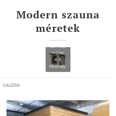
Modern szauna
méretek
2,3 x 2,3
méter
4-5
férőhely
GALÉRIA