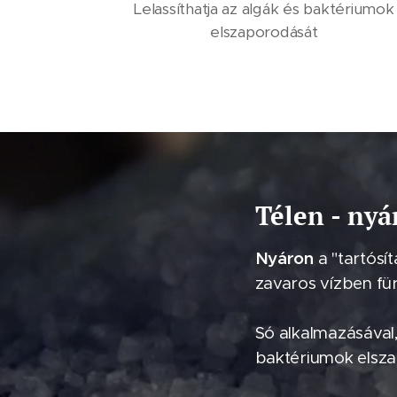
Lelassíthatja az algák és baktériumok
elszaporodását
Télen - ny
Nyáron
a "tartósít
zavaros vízben für
Só alkalmazásával,
baktériumok elsza