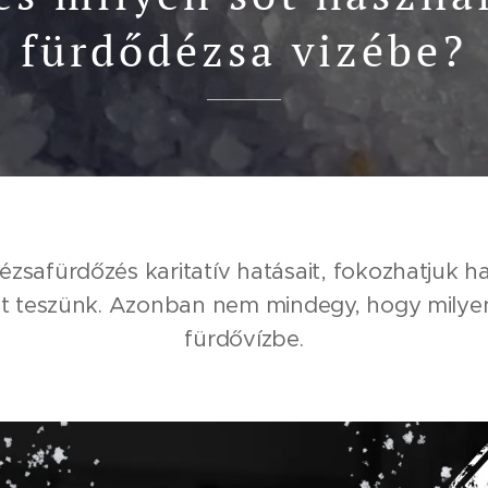
fürdődézsa vizébe?
ézsafürdőzés karitatív hatásait, fokozhatjuk h
ót teszünk. Azonban nem mindegy, hogy milyen
fürdővízbe.