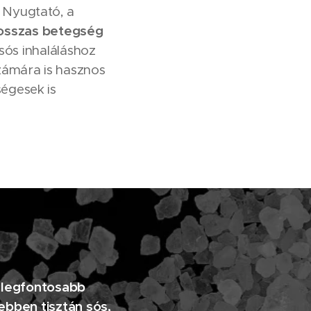
. Nyugtató, a
osszas betegség
sós inhaláláshoz
ámára is hasznos
égesek is
, legfontosabb
sebben tisztán sós,