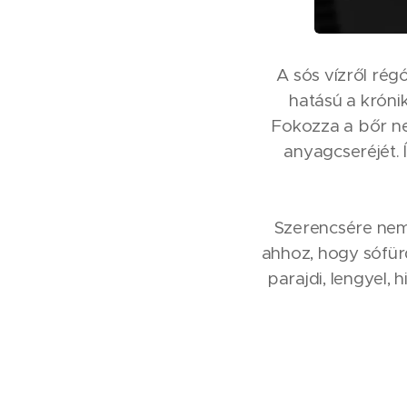
A sós vízről rég
hatású a krónik
Fokozza a bőr ne
anyagcseréjét. 
Szerencsére nem 
ahhoz, hogy sófürd
parajdi, lengyel,