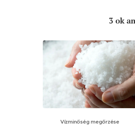
3 ok a
Vízminőség megőrzése