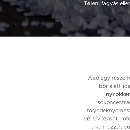
Télen,
fagyás elle
A só egy része fe
bőr alatti id
nyirokker
sókoncentrác
folyadéknyomást,
víz távozását. Jó
alkalmazzák e