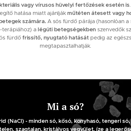
teriális vagy vírusos hüvelyi fertőzések esetén is
egítő hatása miatt ajánlják
műtéten átesett vagy h
 betegek számára.
A sós fürdő párája (hasonlóan a 
-terápiához) a
légúti betegségekben
szenvedők sz
sós fürdő
frissítő, nyugtató hatását
pedig az egészs
megtapasztalhatják.
Mi a só?
rid (NaCl) - minden só, kősó, konyhasó, tengeri só
elen, szagtalan, kristályos vegyület, íze a legerő