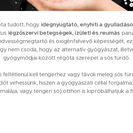
óta tudott, hogy
idegnyugtató, enyhíti a gyulladás
us l
égzőszervi betegségek, ízületi és reumás
pana
dvességmegtartó és oxigénfelvevő képességét, ezz
Így nem csoda, hogy az alternatív gyógyászat, illetve
gyógymódjai között régóta szerepel a sós fürdő.
feltétlenül kell tengerhez vagy távoli meleg sós f
őt vehessünk, hiszen a gyógyászati céllal forgalma
 himalája, vagy tengeri só) otthon is kipróbálhatjuk 