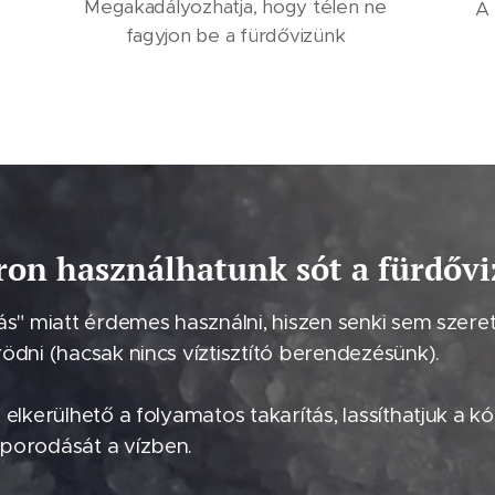
Megakadályozhatja, hogy télen ne
A 
fagyjon be a fürdővizünk
áron használhatunk sót a fürdőv
ás" miatt érdemes használni, hiszen senki sem szeretn
ödni (hacsak nincs víztisztító berendezésünk).
 elkerülhető a folyamatos takarítás, lassíthatjuk a k
porodását a vízben.