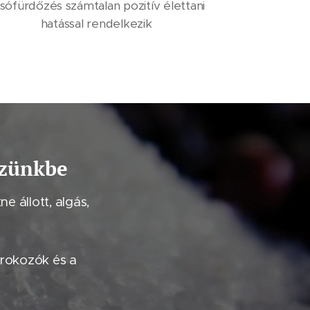
sófürdőzés számtalan pozitív élettani
hatással rendelkezik
izünkbe
e állott, algás,
órokozók és a