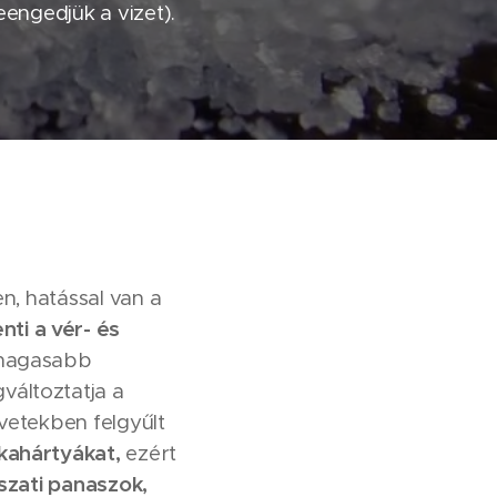
eengedjük a vizet).
en, hatással van a
nti a vér- és
 magasabb
változtatja a
vetekben felgyűlt
lkahártyákat,
ezért
zati panaszok,