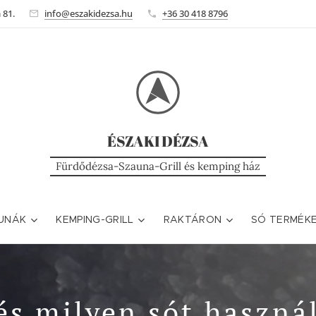
 81.
info@eszakidezsa.hu
+36 30 418 8796
ÉSZAKI
DÉZSA
Fürdődézsa-Szauna-Grill és kemping ház
UNÁK
KEMPING-GRILL
RAKTÁRON
SÓ TERMÉK
és milyen sót haszná