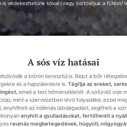
n is védekezhetünk sóval (vagy biztosítjuk a fűtést/ l
A sós víz hatásai
lszívódik a bőrön keresztül is. Bejut a bőr rétegeib
egekre és a hajszálerekre is.
T
ágítja az ereket, serke
ingést,
emeli a test hőmérsékletét. A sófürdő vize
iójú, mint a szervezetben lévő folyadéké, ezzel meg
 enyhítheti az ödémás lábdagadást, segítheti a szö
tékonyan
enyhíti a gyulladásokat, fertőtleníti a nyá
gyes
reumás megbetegedések, húgyúti, nőgyógyás