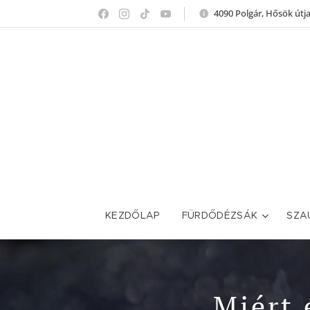
4090 Polgár, Hősök útja
KEZDŐLAP
FÜRDŐDÉZSÁK
SZA
Miért 