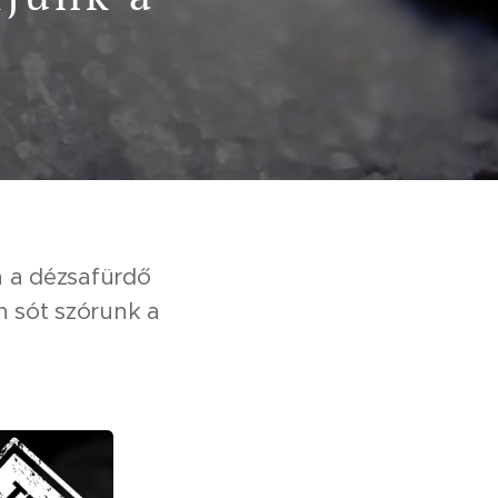
a a dézsafürdő
 sót szórunk a