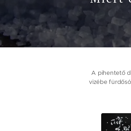
A pihentető d
vizébe fürdős