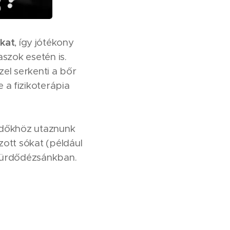
okat
, így jótékony
szok esetén is.
el serkenti a bőr
 a fizikoterápia
ürdőkhöz utaznunk
zott sókat (például
a fürdődézsánkban.