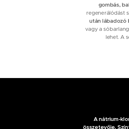
gombás, bak
regenerálódást s
után lábadozó
vagy a sóbarlang
lehet. A 
A nátrium-klo
összetevője. Színt