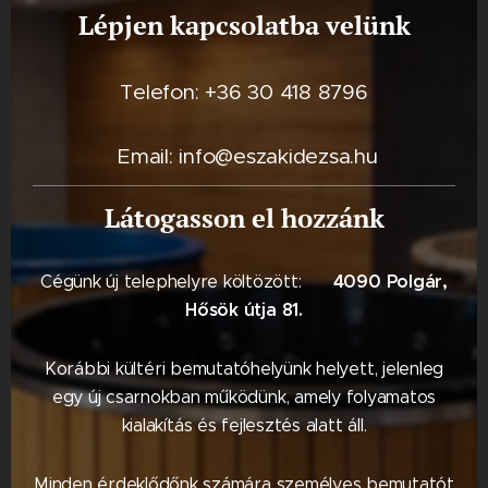
Lépjen kapcsolatba velünk
Telefon: +36 30 418 8796
Email: info@eszakidezsa.hu
Látogasson el hozzánk
4090 Polgár,
Cégünk új telephelyre költözött: 📍
Hősök útja 81.
Korábbi kültéri bemutatóhelyünk helyett, jelenleg
egy új csarnokban működünk, amely folyamatos
kialakítás és fejlesztés alatt áll.
Minden érdeklődőnk számára személyes bemutatót