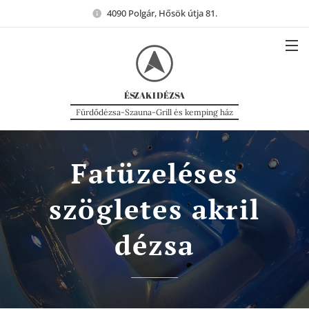
4090 Polgár, Hősök útja 81.
ÉSZAKI
DÉZSA
Fürdődézsa-Szauna-Grill és kemping ház
Fatüzeléses
szögletes akril
dézsa