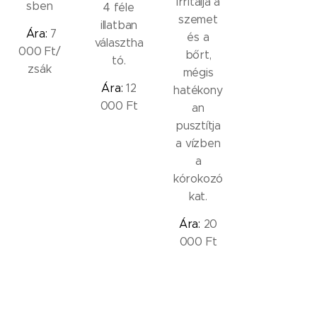
irritálja a
sben
4 féle
szemet
illatban
Ára:
7
és a
választha
000 Ft/
bőrt,
tó.
zsák
mégis
Ára:
12
hatékony
000 Ft
an
pusztítja
a vízben
a
kórokozó
kat.
Ára:
20
000 Ft