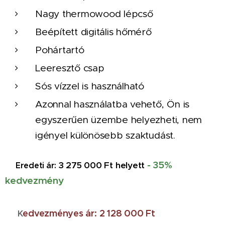
Nagy thermowood lépcső
Beépített digitális hőmérő
Pohártartó
Leeresztő csap
Sós vízzel is használható
Azonnal használatba vehető, Ön is
egyszerűen üzembe helyezheti, nem
igényel különösebb szaktudást.
- 35%
❌
3 275 000 Ft helyett
Eredeti ár:
kedvezmény
✅
edvezményes ár: 2 128 000 Ft
K