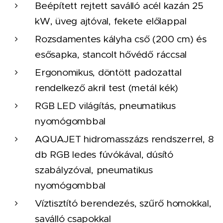
Beépített rejtett saválló acél kazán 25
kW, üveg ajtóval, fekete előlappal
Rozsdamentes kályha cső (200 cm) és
esősapka, stancolt hővédő ráccsal
Ergonomikus, döntött padozattal
rendelkező akril test (metál kék)
RGB LED világítás, pneumatikus
nyomógombbal
AQUAJET hidromasszázs rendszerrel, 8
db RGB ledes fúvókával, dúsító
szabályzóval, pneumatikus
nyomógombbal🆕
Víztisztító berendezés, szűrő homokkal,
saválló csapokkal