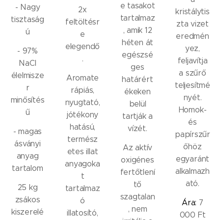
e tasakot
- Nagy
2x
kristálytis
tartalmaz
tisztaság
feltöltésr
zta vizet
, amik 12
ú
e
eredmén
héten át
elegendő
yez,
- 97%
egészsé
.
feljavítja
NaCl
ges
a szűrő
élelmisze
Aromate
határért
teljesítmé
r
rápiás,
ékeken
nyét.
minősítés
nyugtató,
belül
Homok-
ű
jótékony
tartják a
és
hatású,
vízét.
- magas
papírszűr
termész
ásványi
őhöz
Az aktív
etes illat
anyag
egyaránt
oxigénes
anyagoka
tartalom
alkalmazh
fertőtlení
t
ató.
tő
25 kg
tartalmaz
szagtalan
zsákos
ó
Ára:
7
, nem
kiszerelé
illatosító,
000 Ft