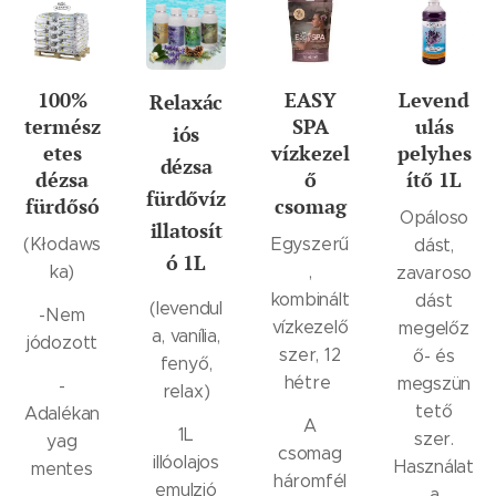
100%
EASY
Levend
Relaxác
termész
SPA
ulás
iós
etes
vízkezel
pelyhes
dézsa
dézsa
ő
ítő 1L
fürdővíz
fürdősó
csomag
Opáloso
illatosít
(Kłodaws
Egyszerű
dást,
ó 1L
ka)
,
zavaroso
kombinált
dást
(levendul
-Nem
vízkezelő
megelőz
a, vanília,
jódozott
szer, 12
ő- és
fenyő,
hétre
megszün
-
relax)
tető
Adalékan
A
1L
szer.
yag
csomag
illóolajos
Használat
mentes
háromfél
emulzió
a