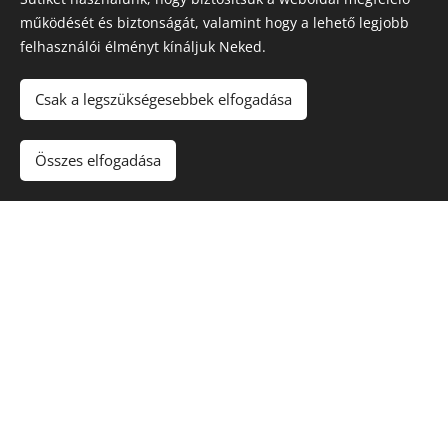
működését és biztonságát, valamint hogy a lehető legjobb
felhasználói élményt kínáljuk Neked.
Északi Dézsa
Csak a legszükségesebbek elfogadása
Kezdőlap
Impresszum
Összes elfogadása
ÁSZF
Adatkezelési tájékoztató
Sütik