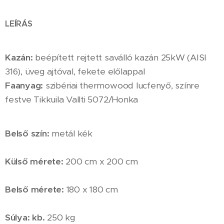
LEÍRÁS
Kazán:
beépített rejtett saválló kazán 25kW (AISI
316), üveg ajtóval, fekete előlappal
Faanyag:
szibériai thermowood lucfenyő, színre
festve Tikkuila Vallti 5072/Honka
Belső szín:
metál kék
Külső mérete:
200 cm x 200 cm
Belső mérete:
180 x 180 cm
Súlya: kb.
250 kg