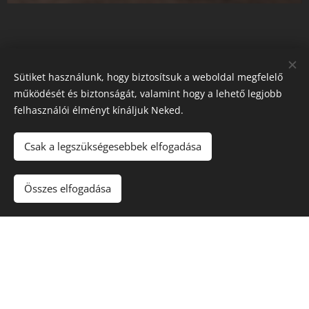
Sütiket használunk, hogy biztosítsuk a weboldal megfelelő
működését és biztonságát, valamint hogy a lehető legjobb
felhasználói élményt kínáljuk Neked.
Északi Dézsa
Csak a legszükségesebbek elfogadása
Kezdőlap
Impresszum
Összes elfogadása
ÁSZF
Adatkezelési tájékoztató
Sütik