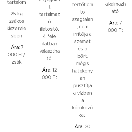
tartalom
alkalmazh
fertőtlení
t
ató.
tő
25 kg
tartalmaz
szagtalan
zsákos
ó
Ára:
7
, nem
kiszerelé
illatosító,
000 Ft
irritálja a
sben
4 féle
szemet
illatban
Ára:
7
és a
választha
000 Ft/
bőrt,
tó.
zsák
mégis
Ára:
12
hatékony
000 Ft
an
pusztítja
a vízben
a
kórokozó
kat.
Ára:
20