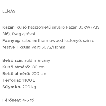
LEÍRÁS
Kazán:
külső hatszögletű saválló kazán 30kW (AISI
316), üveg ajtóval
Faanyag:
szibériai thermowood lucfenyő, színre
festve Tikkuila Vallti 5072/Honka
Belső szín:
zöld márvány
Külső átmérő:
180 cm
Belső átmérő:
200 cm
Térfogat:
1400 L
Súlya: kb.
200 kg
Férőhely:
4-6 fő