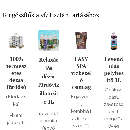
Kiegészítők a víz tisztán tartásához
100%
EASY
Levend
Relaxác
termész
SPA
ulás
iós
etes
vízkezel
pelyhes
dézsa
dézsa
ő
ítő 1L
fürdővíz
fürdősó
csomag
Opáloso
illatosít
(Kłodaws
Egyszerű
dást,
ó 1L
ka)
,
zavaroso
kombinált
dást
(levendul
-Nem
vízkezelő
megelőz
a, vanília,
jódozott
szer, 12
ő- és
fenyő,