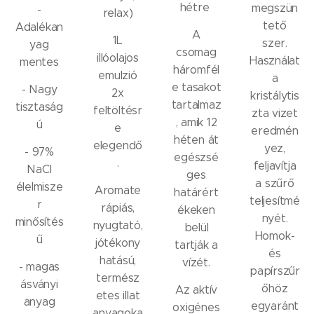
hétre
megszün
-
relax)
tető
Adalékan
A
1L
szer.
yag
csomag
illóolajos
Használat
mentes
háromfél
emulzió
a
e tasakot
- Nagy
2x
kristálytis
tartalmaz
tisztaság
feltöltésr
zta vizet
, amik 12
ú
e
eredmén
héten át
elegendő
yez,
- 97%
egészsé
.
feljavítja
NaCl
ges
a szűrő
élelmisze
Aromate
határért
teljesítmé
r
rápiás,
ékeken
nyét.
minősítés
nyugtató,
belül
Homok-
ű
jótékony
tartják a
és
hatású,
vízét.
- magas
papírszűr
termész
ásványi
őhöz
Az aktív
etes illat
anyag
egyaránt
oxigénes
anyagoka