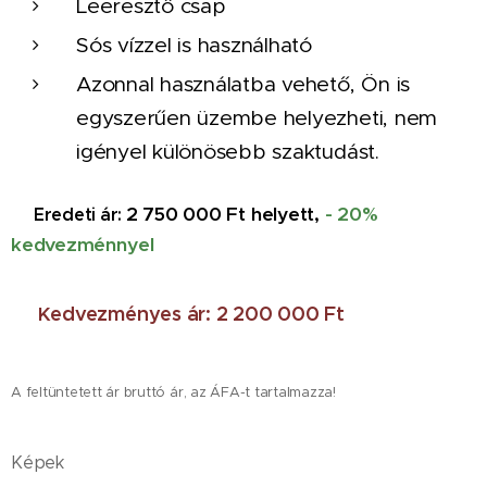
Leeresztő csap
Sós vízzel is használható
Azonnal használatba vehető, Ön is
egyszerűen üzembe helyezheti, nem
igényel különösebb szaktudást.
❌
2 750 000 Ft helyett,
- 20%
Eredeti ár:
kedvezménnyel
✅
edvezményes ár: 2 200 000 Ft
K
A feltüntetett ár bruttó ár, az ÁFA-t tartalmazza!
Képek