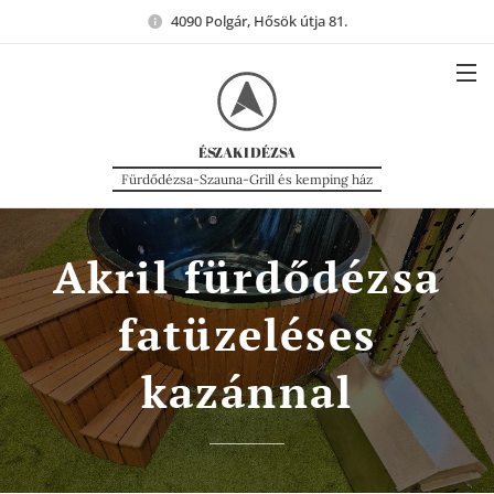
4090 Polgár, Hősök útja 81.
ÉSZAKI
DÉZSA
Fürdődézsa-Szauna-Grill és kemping ház
Akril fürdődézsa
fatüzeléses
kazánnal