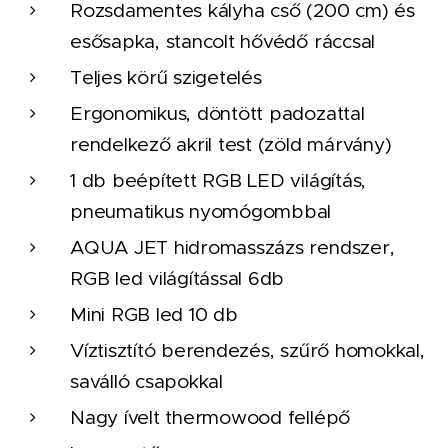
Rozsdamentes kályha cső (200 cm) és
esősapka, stancolt hővédő ráccsal
Teljes körű szigetelés
Ergonomikus, döntött padozattal
rendelkező akril test (zöld márvány)
1 db beépített RGB LED világítás,
pneumatikus nyomógombbal
AQUA JET hidromasszázs rendszer,
RGB led világítással 6db
Mini RGB led 10 db
Víztisztító berendezés, szűrő homokkal,
saválló csapokkal
Nagy ívelt thermowood fellépő