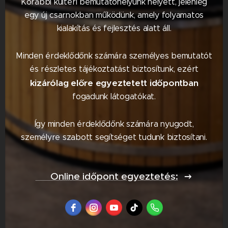
Korábbi kültéri bemutatóhelyünk helyett, jelenleg
egy új csarnokban működünk, amely folyamatos
kialakítás és fejlesztés alatt áll.
Minden érdeklődőnk számára személyes bemutatót
és részletes tájékoztatást biztosítunk, ezért
kizárólag előre egyeztetett időpontban
fogadunk látogatókat.
Így minden érdeklődőnk számára nyugodt,
személyre szabott segítséget tudunk biztosítani.
📅 Online időpont egyeztetés: